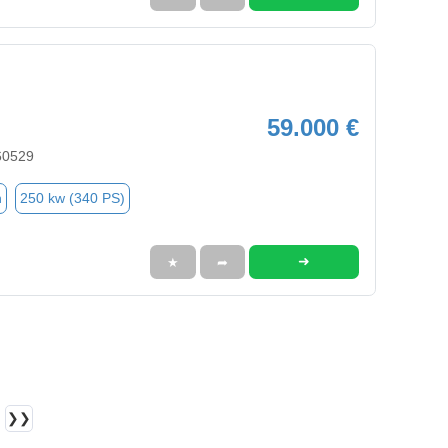
59.000 €
60529
n
250 kw (340 PS)
➜
★
➦
❯❯