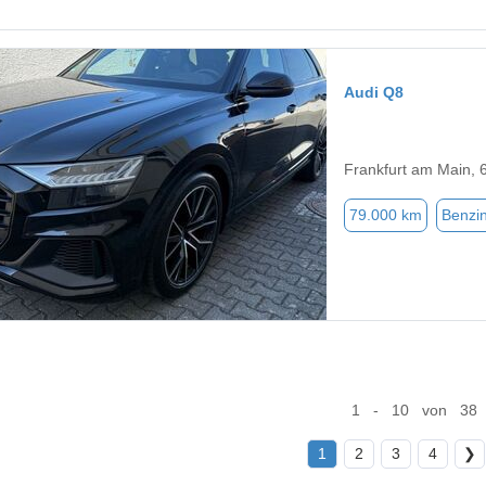
Audi Q8
Frankfurt am Main, 
79.000 km
Benzi
1 - 10 von 38
1
2
3
4
❯