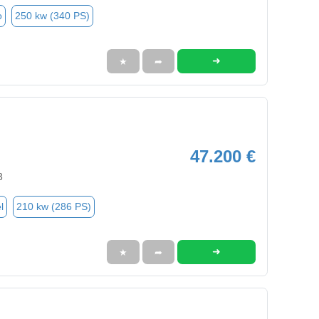
o
250 kw (340 PS)
➜
★
➦
47.200 €
3
l
210 kw (286 PS)
➜
★
➦