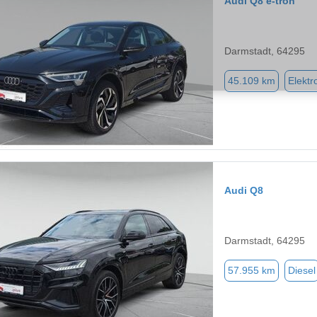
Audi Q8 e-tron
Darmstadt, 64295
45.109 km
Elektr
Audi Q8
Darmstadt, 64295
57.955 km
Diesel