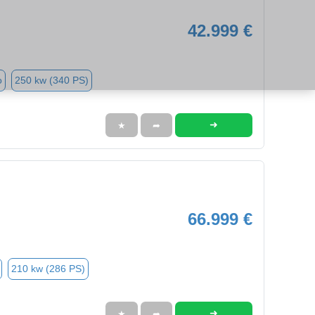
42.999 €
o
250 kw (340 PS)
➜
★
➦
66.999 €
210 kw (286 PS)
➜
★
➦