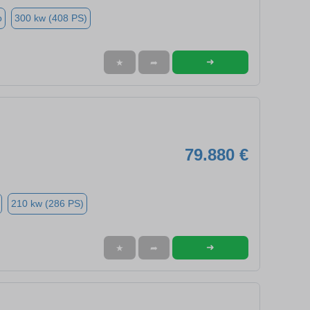
o
300 kw (408 PS)
➜
★
➦
79.880 €
210 kw (286 PS)
➜
★
➦