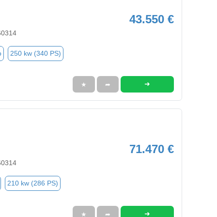
43.550 €
60314
o
250 kw (340 PS)
➜
★
➦
71.470 €
60314
210 kw (286 PS)
➜
★
➦