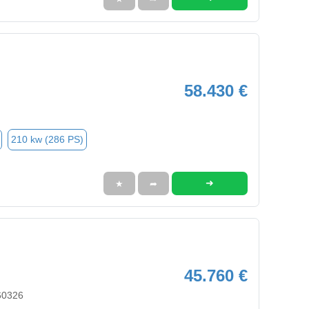
58.430 €
210 kw (286 PS)
➜
★
➦
45.760 €
60326