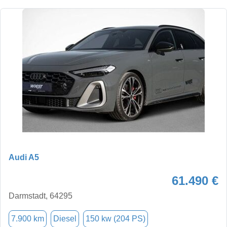
Audi A5
61.490 €
Darmstadt, 64295
7.900 km
Diesel
150 kw (204 PS)