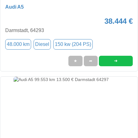
Audi A5
38.444 €
Darmstadt, 64293
48.000 km
Diesel
150 kw (204 PS)
➜
★
➦