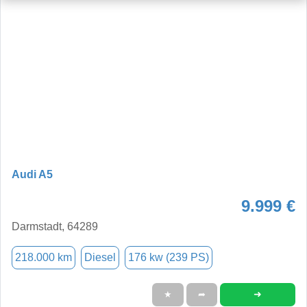
Audi A5
9.999 €
Darmstadt, 64289
218.000 km
Diesel
176 kw (239 PS)
➜
★
➦