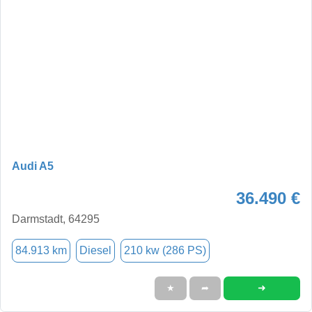
Audi A5
36.490 €
Darmstadt, 64295
84.913 km
Diesel
210 kw (286 PS)
➜
★
➦