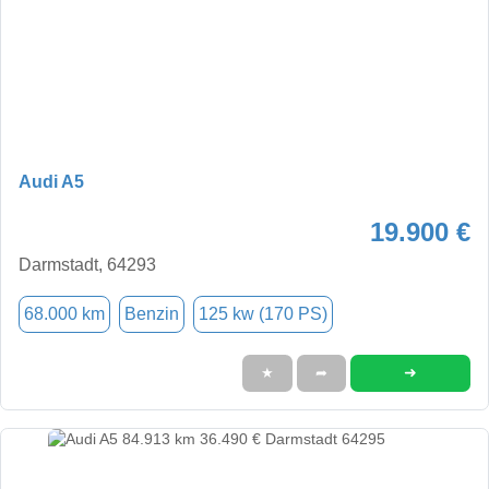
Audi A5
19.900 €
Darmstadt, 64293
68.000 km
Benzin
125 kw (170 PS)
➜
★
➦