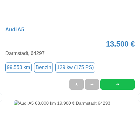
Audi A5
13.500 €
Darmstadt, 64297
99.553 km
Benzin
129 kw (175 PS)
➜
★
➦