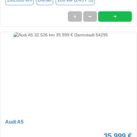
➜
★
➦
Audi A5
35.999 €