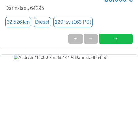
Darmstadt, 64295
32.526 km
Diesel
120 kw (163 PS)
➜
★
➦