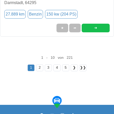
Darmstadt, 64295
27.889 km
Benzin
150 kw (204 PS)
➜
★
➦
1 - 10 von 221
1
2
3
4
5
❯
❯❯