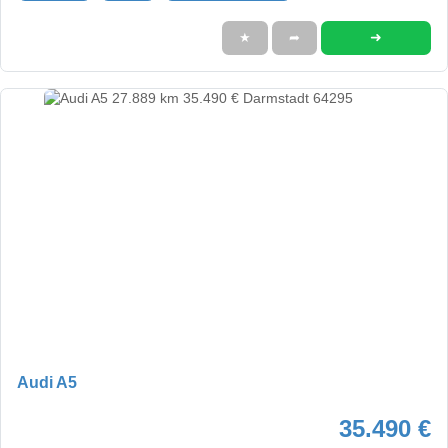
➜
★
➦
Audi A5
35.490 €