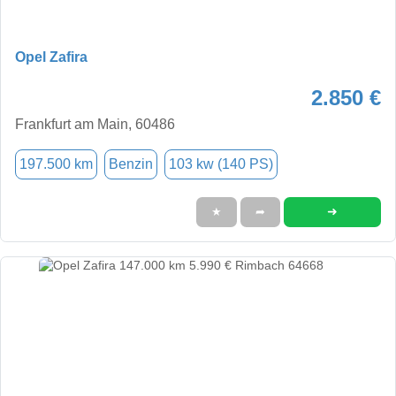
Opel Zafira
2.850 €
Frankfurt am Main, 60486
197.500 km
Benzin
103 kw (140 PS)
➜
★
➦