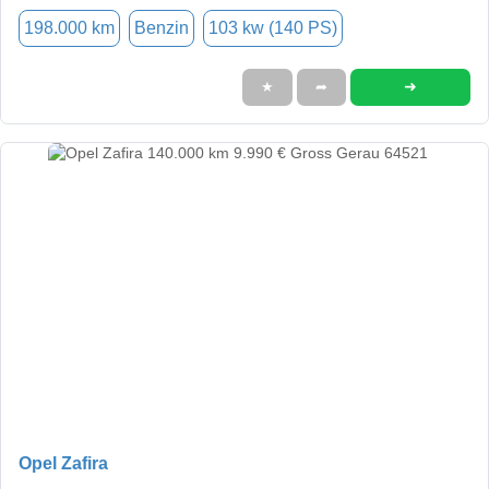
198.000 km
Benzin
103 kw (140 PS)
➜
★
➦
Opel Zafira