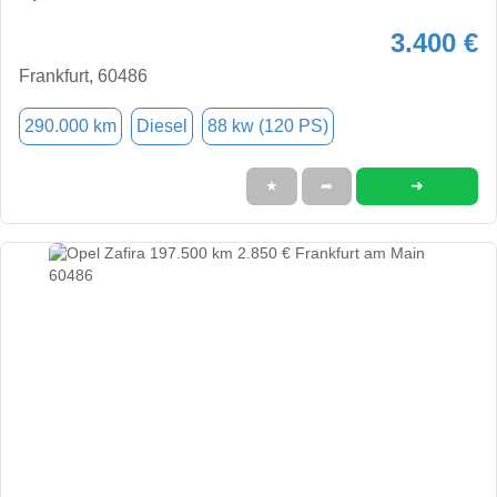
3.400 €
Frankfurt, 60486
290.000 km
Diesel
88 kw (120 PS)
➜
★
➦