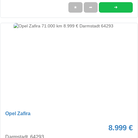
➜
★
➦
Opel Zafira
8.999 €
Darmstadt, 64293