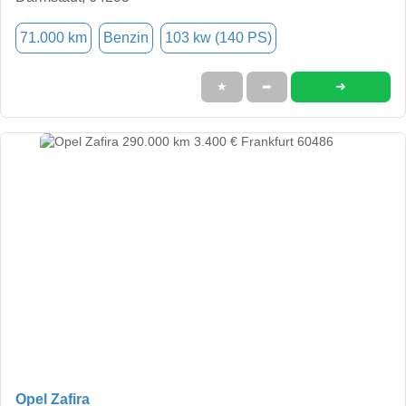
71.000 km
Benzin
103 kw (140 PS)
➜
★
➦
Opel Zafira