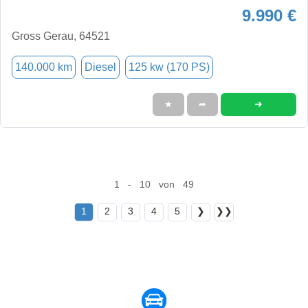
9.990 €
Gross Gerau, 64521
140.000 km
Diesel
125 kw (170 PS)
➜
★
➦
1 - 10 von 49
1
2
3
4
5
❯
❯❯