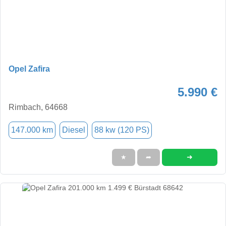
Opel Zafira
5.990 €
Rimbach, 64668
147.000 km
Diesel
88 kw (120 PS)
➜
★
➦