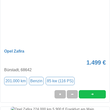
Opel Zafira
1.499 €
Bürstadt, 68642
201.000 km
Benzin
85 kw (116 PS)
➜
★
➦