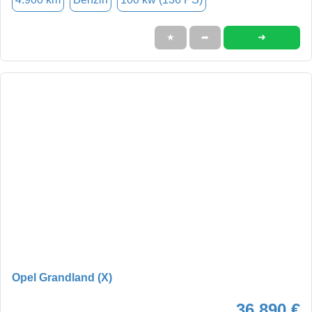
➜
★
➦
Opel Grandland (X)
36.890 €