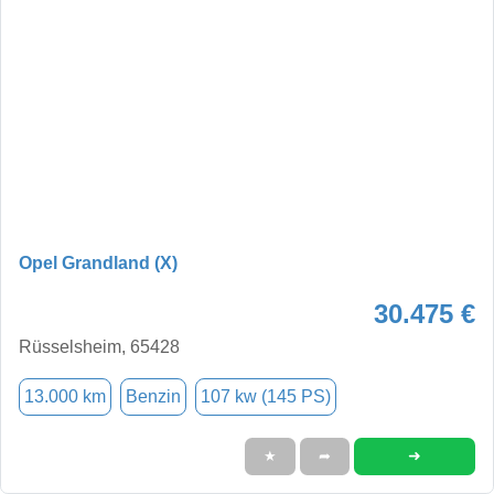
Opel Grandland (X)
30.475 €
Rüsselsheim, 65428
13.000 km
Benzin
107 kw (145 PS)
➜
★
➦