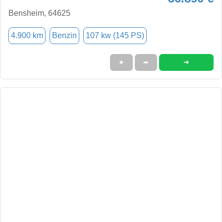
Bensheim, 64625
4.900 km
Benzin
107 kw (145 PS)
➜
★
➦