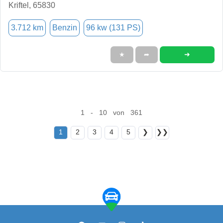
Kriftel, 65830
3.712 km
Benzin
96 kw (131 PS)
➜
★
➦
1 - 10 von 361
1
2
3
4
5
❯
❯❯