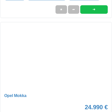
➜
★
➦
Opel Mokka
24.990 €