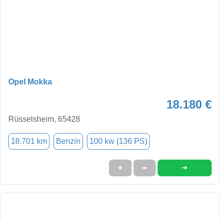
Opel Mokka
18.180 €
Rüsselsheim, 65428
18.701 km
Benzin
100 kw (136 PS)
➜
★
➦