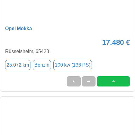
Opel Mokka
17.480 €
Rüsselsheim, 65428
25.072 km
Benzin
100 kw (136 PS)
➜
★
➦