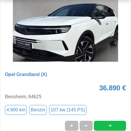
Opel Grandland (X)
36.890 €
Bensheim, 64625
4.900 km
Benzin
107 kw (145 PS)
➜
★
➦