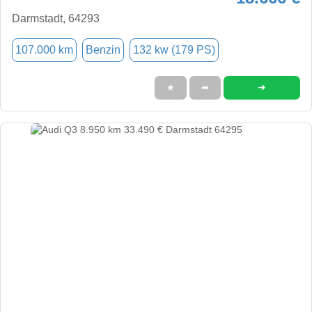
Darmstadt, 64293
107.000 km
Benzin
132 kw (179 PS)
➜
★
➦