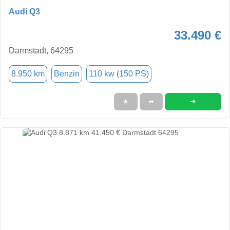
Audi Q3
33.490 €
Darmstadt, 64295
8.950 km
Benzin
110 kw (150 PS)
➜
★
➦