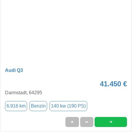
Audi Q3
41.450 €
Darmstadt, 64295
6.916 km
Benzin
140 kw (190 PS)
➜
★
➦