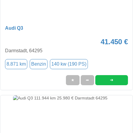
Audi Q3
41.450 €
Darmstadt, 64295
8.871 km
Benzin
140 kw (190 PS)
➜
★
➦