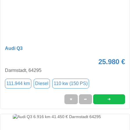
Audi Q3
25.980 €
Darmstadt, 64295
111.944 km
Diesel
110 kw (150 PS)
➜
★
➦