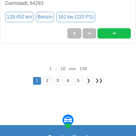
Darmstadt, 64293
129.452 km
Benzin
162 kw (220 PS)
➜
★
➦
1 - 10 von 138
1
2
3
4
5
❯
❯❯