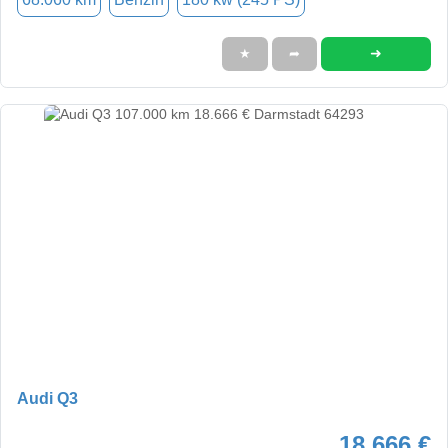
➜
★
➦
Audi Q3
18.666 €