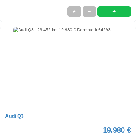
➜
★
➦
Audi Q3
19.980 €