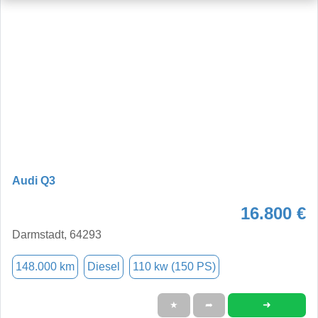
Audi Q3
16.800 €
Darmstadt, 64293
148.000 km
Diesel
110 kw (150 PS)
➜
★
➦