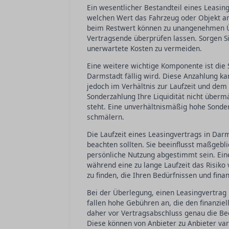
Ein wesentlicher Bestandteil eines Leasing
welchen Wert das Fahrzeug oder Objekt am
beim Restwert können zu unangenehmen Ü
Vertragsende überprüfen lassen. Sorgen Sie
unerwartete Kosten zu vermeiden.
Eine weitere wichtige Komponente ist die 
Darmstadt fällig wird. Diese Anzahlung ka
jedoch im Verhältnis zur Laufzeit und dem
Sonderzahlung Ihre Liquidität nicht übermä
steht. Eine unverhältnismäßig hohe Sonder
schmälern.
Die Laufzeit eines Leasingvertrags in Darms
beachten sollten. Sie beeinflusst maßgebl
persönliche Nutzung abgestimmt sein. Ein
während eine zu lange Laufzeit das Risiko
zu finden, die Ihren Bedürfnissen und finan
Bei der Überlegung, einen Leasingvertrag i
fallen hohe Gebühren an, die den finanzie
daher vor Vertragsabschluss genau die Bed
Diese können von Anbieter zu Anbieter vari