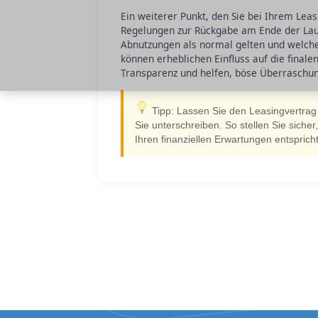
Ein weiterer Punkt, den Sie bei Ihrem Leas
Regelungen zur Rückgabe am Ende der Laufzei
Abnutzungen als normal gelten und welch
können erheblichen Einfluss auf die final
Transparenz und helfen, böse Überraschu
Tipp: Lassen Sie den Leasingvertrag
Sie unterschreiben. So stellen Sie siche
Ihren finanziellen Erwartungen entspricht