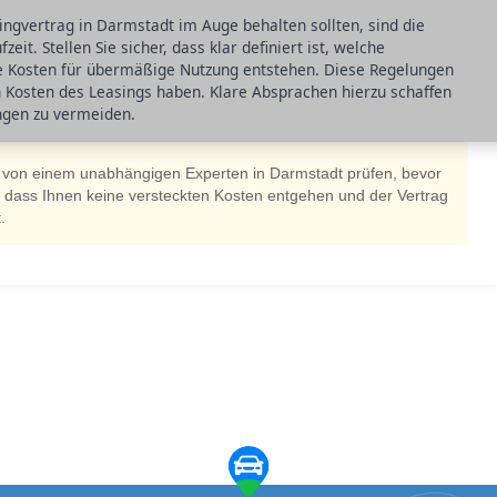
ingvertrag in Darmstadt im Auge behalten sollten, sind die
t. Stellen Sie sicher, dass klar definiert ist, welche
e Kosten für übermäßige Nutzung entstehen. Diese Regelungen
en Kosten des Leasings haben. Klare Absprachen hierzu schaffen
ngen zu vermeiden.
 von einem unabhängigen Experten in Darmstadt prüfen, bevor
r, dass Ihnen keine versteckten Kosten entgehen und der Vertrag
.