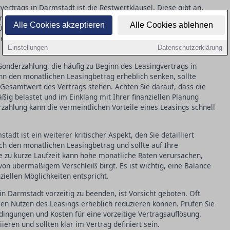
vertrags in Darmstadt ist die Restwertklausel. Diese gibt an,
 Ende der Vertragslaufzeit noch haben soll. Missverständnisse
Alle Cookies akzeptieren
Alle Cookies ablehnen
berraschungen führen, wenn Sie den Zustand des Objekts zum
 dafür, dass der Restwert realistisch angesetzt ist, um
Einstellungen
Datenschutzerklärung
Sonderzahlung, die häufig zu Beginn des Leasingvertrags in
nn den monatlichen Leasingbetrag erheblich senken, sollte
 Gesamtwert des Vertrags stehen. Achten Sie darauf, dass die
ßig belastet und im Einklang mit Ihrer finanziellen Planung
zahlung kann die vermeintlichen Vorteile eines Leasings schnell
tadt ist ein weiterer kritischer Aspekt, den Sie detailliert
ich den monatlichen Leasingbetrag und sollte auf Ihre
e zu kurze Laufzeit kann hohe monatliche Raten verursachen,
 von übermäßigem Verschleiß birgt. Es ist wichtig, eine Balance
ziellen Möglichkeiten entspricht.
n Darmstadt vorzeitig zu beenden, ist Vorsicht geboten. Oft
llen Nutzen des Leasings erheblich reduzieren können. Prüfen Sie
ingungen und Kosten für eine vorzeitige Vertragsauflösung.
ieren und sollten klar im Vertrag definiert sein.