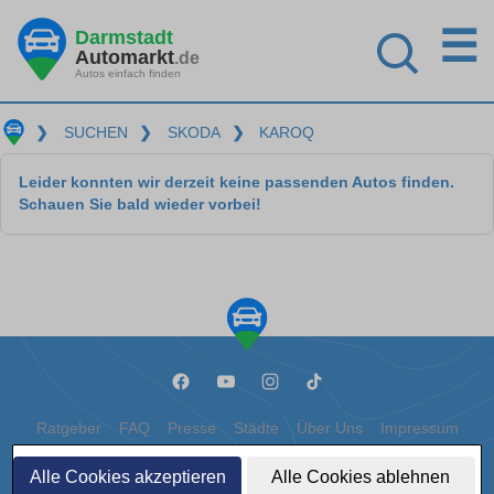
☰
Darmstadt
Automarkt
.de
Autos einfach finden
❯
SUCHEN
❯
SKODA
❯
KAROQ
Leider konnten wir derzeit keine passenden Autos finden.
Schauen Sie bald wieder vorbei!
Ratgeber
FAQ
Presse
Städte
Über Uns
Impressum
Datenschutz
Cookies
Alle Cookies akzeptieren
Alle Cookies ablehnen