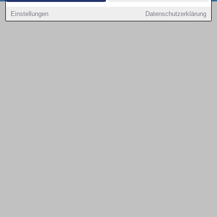
Copyright © 2000 - 2026 | 1A Infosysteme GmbH | Content by: 1a-sites-autos
Einstellungen
Datenschutzerklärung
08.08.2026