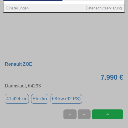
Einstellungen
Datenschutzerklärung
Renault ZOE
7.990 €
Darmstadt, 64293
41.424 km
Elektro
68 kw (92 PS)
➜
★
➦