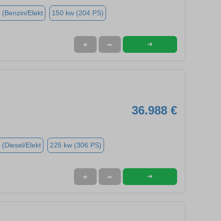
 (Benzin/Elekt
150 kw (204 PS)
➜
★
➦
36.988 €
 (Diesel/Elekt
225 kw (306 PS)
➜
★
➦