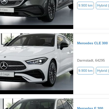
9.900 km
Hybrid 
Mercedes CLE 300
Darmstadt, 64295
9.900 km
Hybrid 
Mercedes E 300