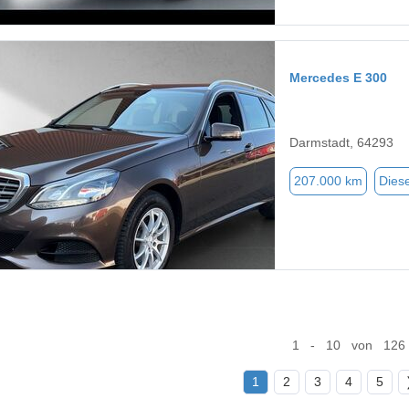
Mercedes E 300
Darmstadt, 64293
207.000 km
Diese
1 - 10 von 126
1
2
3
4
5