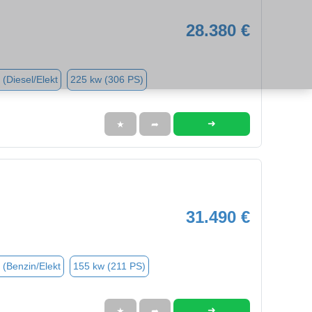
28.380 €
 (Diesel/Elekt
225 kw (306 PS)
➜
★
➦
31.490 €
 (Benzin/Elekt
155 kw (211 PS)
➜
★
➦