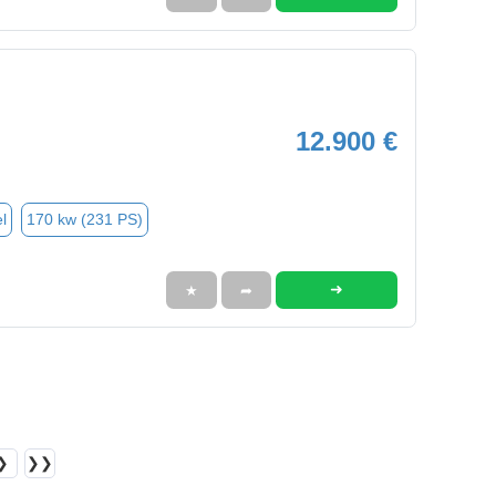
12.900 €
l
170 kw (231 PS)
➜
★
➦
❯
❯❯