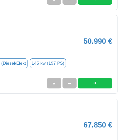
50.990 €
 (Diesel/Elekt
145 kw (197 PS)
➜
★
➦
67.850 €