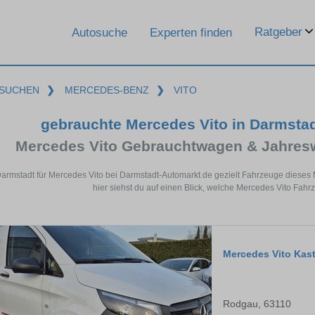
Ratgeber
Autosuche
Experten finden
SUCHEN
❯
MERCEDES-BENZ
❯
VITO
gebrauchte Mercedes Vito in Darmsta
Mercedes Vito Gebrauchtwagen & Jahres
Darmstadt für Mercedes Vito bei Darmstadt-Automarkt.de gezielt Fahrzeuge diese
hier siehst du auf einen Blick, welche Mercedes Vito Fahr
Mercedes Vito Kas
Rodgau, 63110