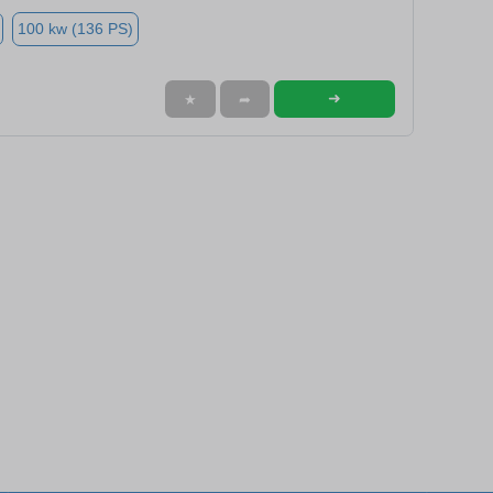
100 kw (136 PS)
➜
★
➦