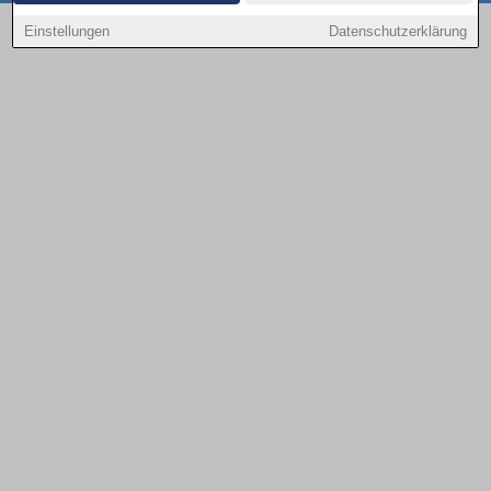
Copyright © 2000 - 2026 | 1A Infosysteme GmbH | Content by: 1a-sites-autos
Einstellungen
Datenschutzerklärung
08.08.2026