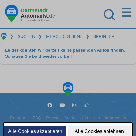
☰
Darmstadt
Automarkt
.de
Autos einfach finden
❯
SUCHEN
❯
MERCEDES-BENZ
❯
SPRINTER
Leider konnten wir derzeit keine passenden Autos finden.
Schauen Sie bald wieder vorbei!
Ratgeber
FAQ
Presse
Städte
Über Uns
Impressum
Datenschutz
Cookies
Alle Cookies akzeptieren
Alle Cookies ablehnen