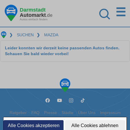
☰
Darmstadt
Automarkt
.de
Autos einfach finden
❯
SUCHEN
❯
MAZDA
Leider konnten wir derzeit keine passenden Autos finden.
Schauen Sie bald wieder vorbei!
Ratgeber
FAQ
Presse
Städte
Über Uns
Impressum
Datenschutz
Cookies
Alle Cookies akzeptieren
Alle Cookies ablehnen