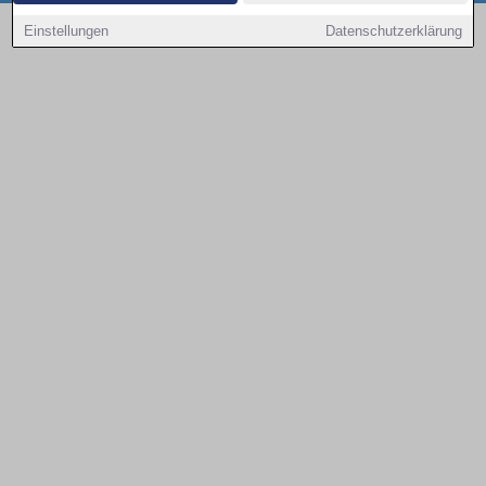
Copyright © 2000 - 2026 | 1A Infosysteme GmbH | Content by: 1a-sites-autos
Einstellungen
Datenschutzerklärung
08.08.2026