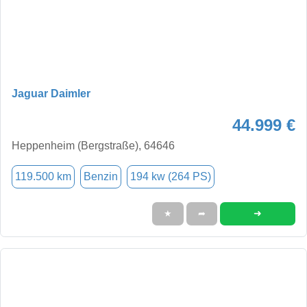
Jaguar Daimler
44.999 €
Heppenheim (Bergstraße), 64646
119.500 km
Benzin
194 kw (264 PS)
➜
★
➦