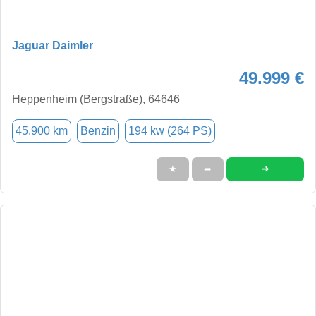
Jaguar Daimler
49.999 €
Heppenheim (Bergstraße), 64646
45.900 km
Benzin
194 kw (264 PS)
➜
★
➦