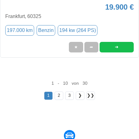
19.900 €
Frankfurt, 60325
197.000 km
Benzin
194 kw (264 PS)
➜
★
➦
1 - 10 von 30
1
2
3
❯
❯❯