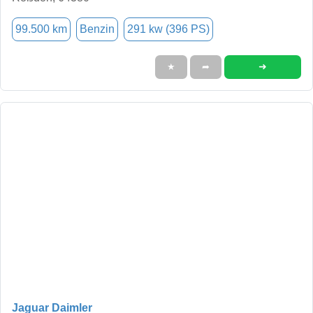
99.500 km
Benzin
291 kw (396 PS)
➜
★
➦
Jaguar Daimler