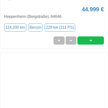
44.999 €
Heppenheim (Bergstraße), 64646
114.200 km
Benzin
229 kw (311 PS)
➜
★
➦