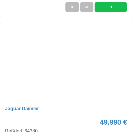
➜
★
➦
Jaguar Daimler
49.990 €
Roßdorf, 64380