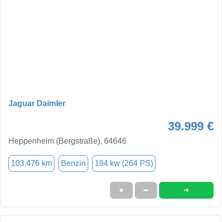
Jaguar Daimler
39.999 €
Heppenheim (Bergstraße), 64646
103.476 km
Benzin
194 kw (264 PS)
➜
★
➦