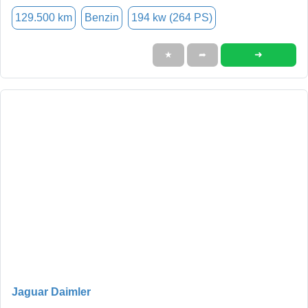
129.500 km
Benzin
194 kw (264 PS)
➜
★
➦
Jaguar Daimler