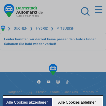
☰
Darmstadt
Automarkt
.de
Autos einfach finden
❯
SUCHEN
❯
HYBRID
❯
MITSUBISHI
Leider konnten wir derzeit keine passenden Autos finden.
Schauen Sie bald wieder vorbei!
Ratgeber
FAQ
Presse
Städte
Über Uns
Impressum
Datenschutz
Cookies
Alle Cookies akzeptieren
Alle Cookies ablehnen