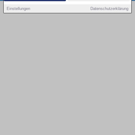
Copyright © 2000 - 2026 | 1A Infosysteme GmbH | Content by: 1a-sites-autos
Einstellungen
Datenschutzerklärung
08.08.2026