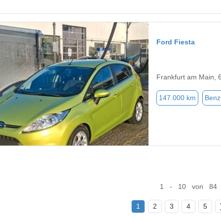
Ford Fiesta
Frankfurt am Main, 
147.000 km
Benz
1 - 10 von 84
1
2
3
4
5