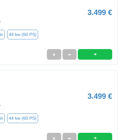
3.499 €
5
in
44 kw (60 PS)
➜
★
➦
3.499 €
5
in
44 kw (60 PS)
➜
★
➦