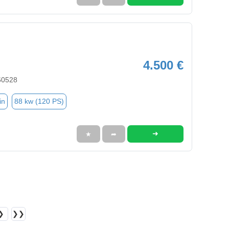
4.500 €
60528
in
88 kw (120 PS)
➜
★
➦
❯
❯❯