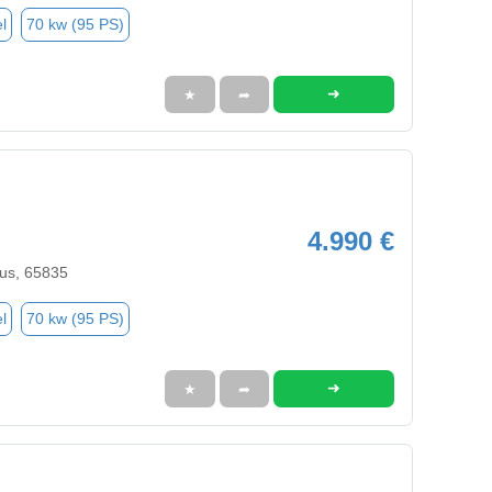
l
70 kw (95 PS)
➜
★
➦
4.990 €
us, 65835
l
70 kw (95 PS)
➜
★
➦