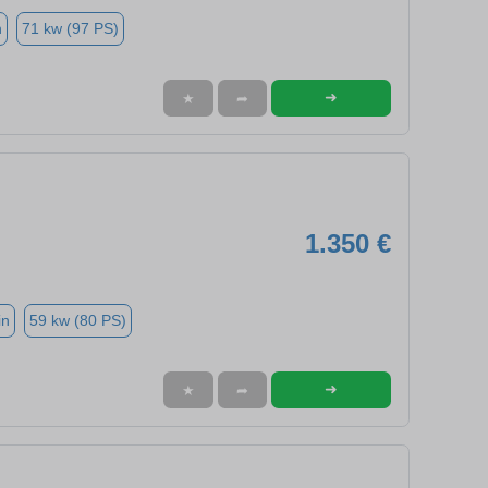
n
71 kw (97 PS)
➜
★
➦
1.350 €
in
59 kw (80 PS)
➜
★
➦