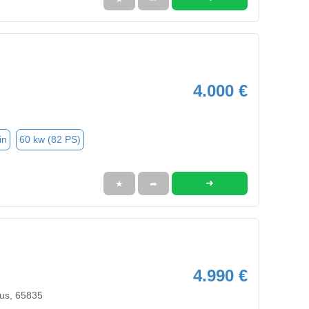
4.000 €
in
60 kw (82 PS)
➜
★
➦
4.990 €
us, 65835