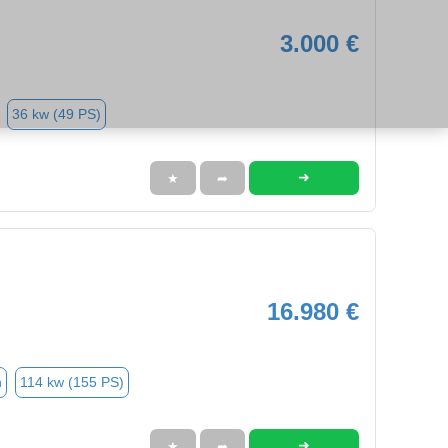
3.000 €
36 kw (49 PS)
➜
★
➦
16.980 €
n
114 kw (155 PS)
➜
★
➦