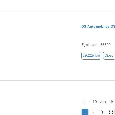
DS Automobiles DS
Egelsbach, 63329
39.225 km
Diesel
1 - 10 von 19
1
2
❯
❯❯