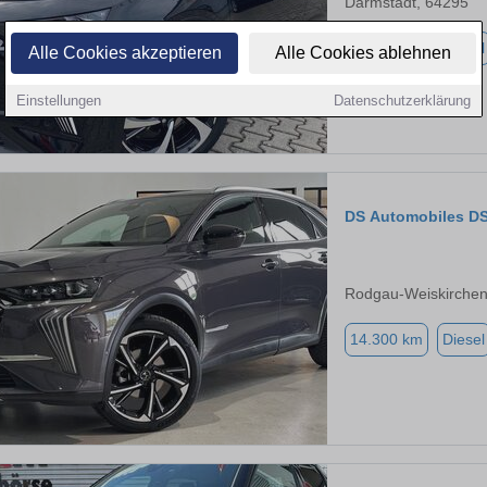
Darmstadt, 64295
25.000 km
Diesel
Alle Cookies akzeptieren
Alle Cookies ablehnen
Einstellungen
Datenschutzerklärung
DS Automobiles DS
Rodgau-Weiskirchen
14.300 km
Diesel