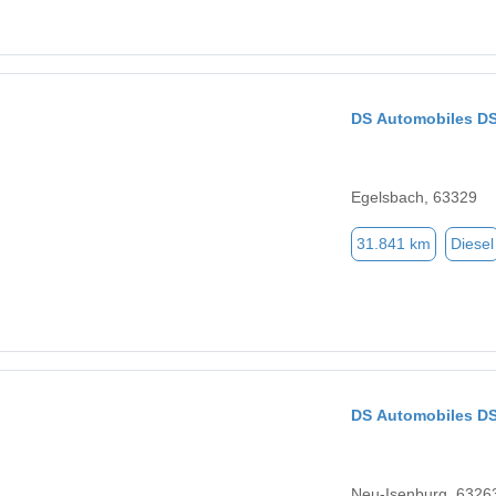
DS Automobiles DS
Egelsbach, 63329
31.841 km
Diesel
DS Automobiles D
Neu-Isenburg, 6326