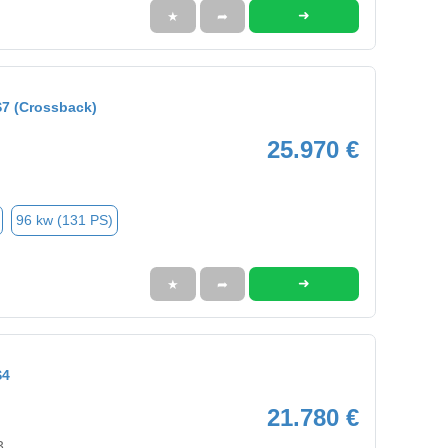
➜
★
➦
7 (Crossback)
25.970 €
96 kw (131 PS)
➜
★
➦
S4
21.780 €
3