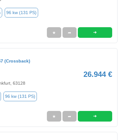
n
96 kw (131 PS)
➜
★
➦
7 (Crossback)
26.944 €
nkfurt, 63128
96 kw (131 PS)
➜
★
➦