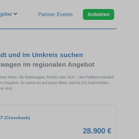
geber
Partner Events
Anbieten
adt und im Umkreis suchen
wagen im regionalen Angebot
einer Nähe. Ob Kleinwagen, Kombi oder SUV – die Plattform bündelt
 Angebot. So siehst du auf einen Blick, welche DS Automobiles
ar sind.
7 (Crossback)
28.900 €