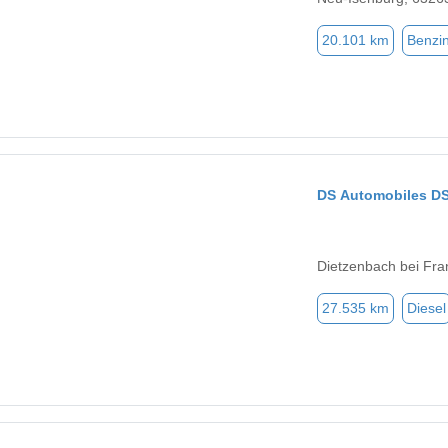
20.101 km
Benzi
DS Automobiles DS
Dietzenbach bei Fra
27.535 km
Diesel