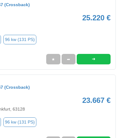
7 (Crossback)
25.220 €
96 kw (131 PS)
➜
★
➦
7 (Crossback)
23.667 €
nkfurt, 63128
96 kw (131 PS)