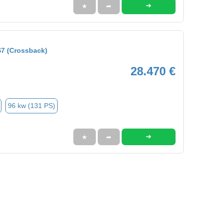
➜
★
➦
7 (Crossback)
28.470 €
96 kw (131 PS)
➜
★
➦