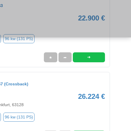
S3
22.900 €
96 kw (131 PS)
➜
★
➦
7 (Crossback)
26.224 €
nkfurt, 63128
96 kw (131 PS)