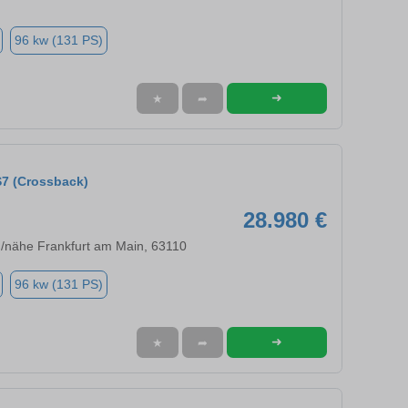
96 kw (131 PS)
➜
★
➦
7 (Crossback)
28.980 €
/nähe Frankfurt am Main, 63110
96 kw (131 PS)
➜
★
➦