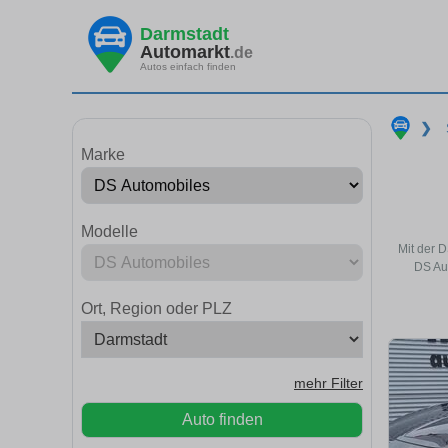
Darmstadt
Automarkt
.de
Autos einfach finden
❯
Marke
Modelle
Mit der 
DS Au
Ort, Region oder PLZ
mehr Filter
Auto finden