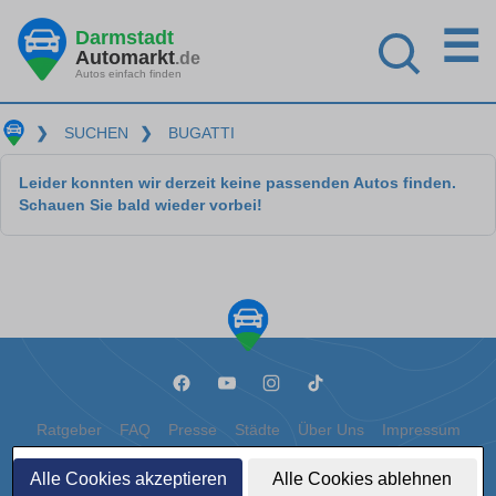
☰
Darmstadt
Automarkt
.de
Autos einfach finden
❯
SUCHEN
❯
BUGATTI
Leider konnten wir derzeit keine passenden Autos finden.
Schauen Sie bald wieder vorbei!
Ratgeber
FAQ
Presse
Städte
Über Uns
Impressum
Datenschutz
Cookies
Alle Cookies akzeptieren
Alle Cookies ablehnen