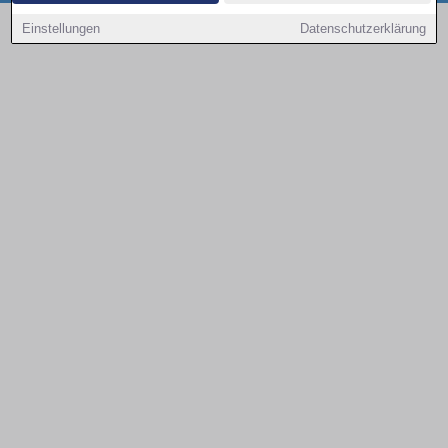
Copyright © 2000 - 2026 | 1A Infosysteme GmbH | Content by: 1a-sites-autos
Einstellungen
Datenschutzerklärung
08.08.2026