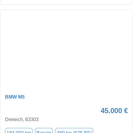
BMW M5
45.000 €
Dreieich, 63303
184.000 km
Benzin
460 kw (625 PS)