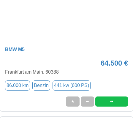
BMW M5
64.500 €
Frankfurt am Main, 60388
86.000 km
Benzin
441 kw (600 PS)
➜
★
➦