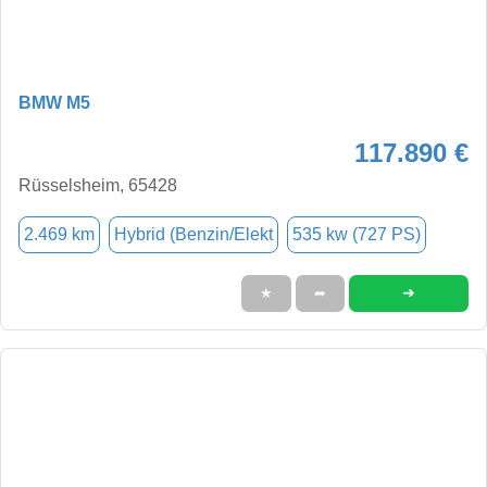
BMW M5
117.890 €
Rüsselsheim, 65428
2.469 km
Hybrid (Benzin/Elekt
535 kw (727 PS)
➜
★
➦