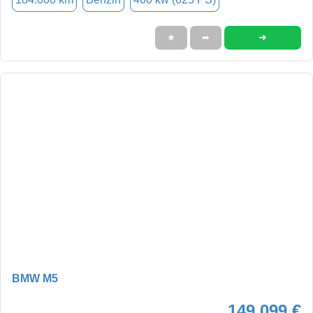
➜
★
➦
BMW M5
149.099 €