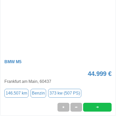
BMW M5
44.999 €
Frankfurt am Main, 60437
146.507 km
Benzin
373 kw (507 PS)
➜
★
➦