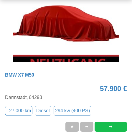
BMW X7 M50
57.900 €
Darmstadt, 64293
127.000 km
Diesel
294 kw (400 PS)
➜
★
➦