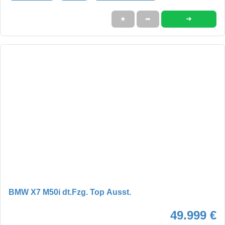
➜
★
➦
BMW X7 M50i dt.Fzg. Top Ausst.
49.999 €