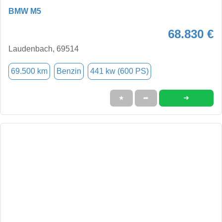
BMW M5
68.830 €
Laudenbach, 69514
69.500 km
Benzin
441 kw (600 PS)
➜
★
➦