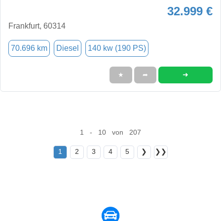
32.999 €
Frankfurt, 60314
70.696 km
Diesel
140 kw (190 PS)
➜
★
➦
1 - 10 von 207
1
2
3
4
5
❯
❯❯