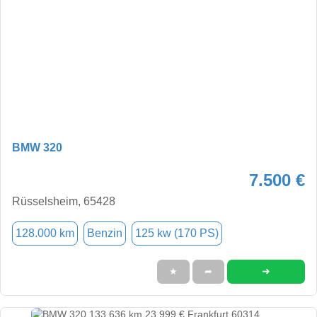
BMW 320
7.500 €
Rüsselsheim, 65428
128.000 km
Benzin
125 kw (170 PS)
➜
★
➦