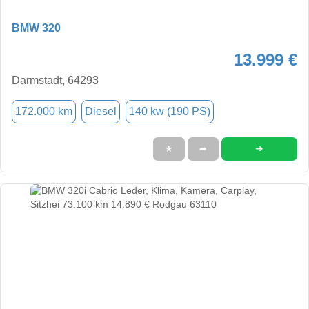
BMW 320
13.999 €
Darmstadt, 64293
172.000 km
Diesel
140 kw (190 PS)
➜
★
➦