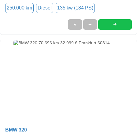
250.000 km
Diesel
135 kw (184 PS)
➜
★
➦
BMW 320