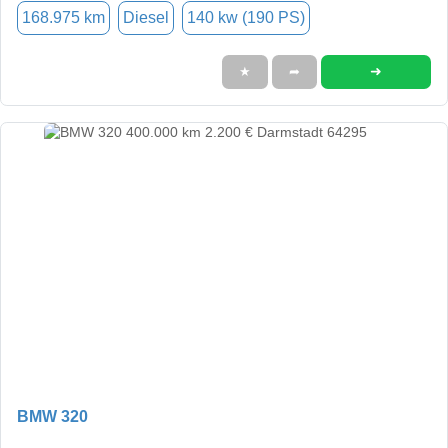
168.975 km
Diesel
140 kw (190 PS)
➜
★
➦
BMW 320