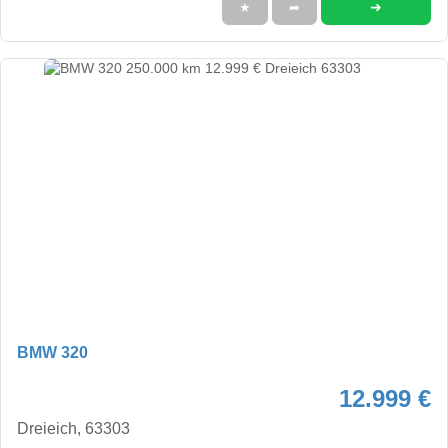
➜
★
➦
BMW 320
12.999 €
Dreieich, 63303