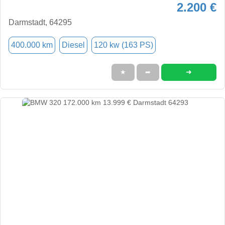
2.200 €
Darmstadt, 64295
400.000 km
Diesel
120 kw (163 PS)
➜
★
➦