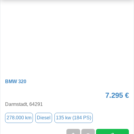
BMW 320
7.295 €
Darmstadt, 64291
278.000 km
Diesel
135 kw (184 PS)
➜
★
➦