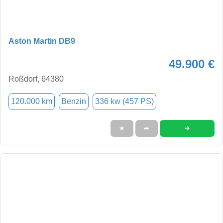
Aston Martin DB9
49.900 €
Roßdorf, 64380
120.000 km
Benzin
336 kw (457 PS)
➜
★
➦