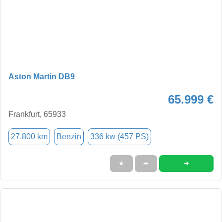
Aston Martin DB9
65.999 €
Frankfurt, 65933
27.800 km
Benzin
336 kw (457 PS)
➜
★
➦