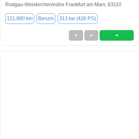
Rodgau-Weiskirchen/nähe Frankfurt am Main, 63110
121.880 km
Benzin
313 kw (426 PS)
➜
★
➦