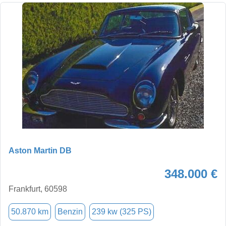
Aston Martin DB
348.000 €
Frankfurt, 60598
50.870 km
Benzin
239 kw (325 PS)