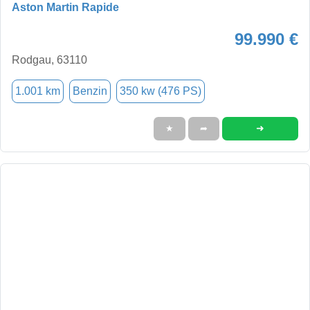
Aston Martin Rapide
99.990 €
Rodgau, 63110
1.001 km
Benzin
350 kw (476 PS)
➜
★
➦