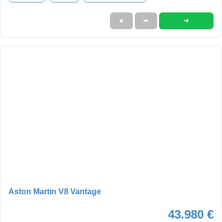
➜
★
➦
Aston Martin V8 Vantage
43.980 €