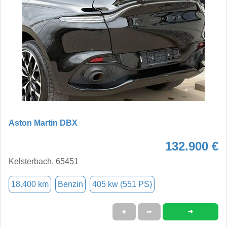
Aston Martin DBX
132.900 €
Kelsterbach, 65451
18.400 km
Benzin
405 kw (551 PS)
➜
★
➦