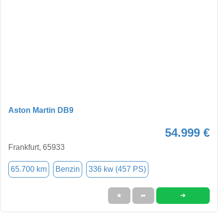
Aston Martin DB9
54.999 €
Frankfurt, 65933
65.700 km
Benzin
336 kw (457 PS)
➜
★
➦