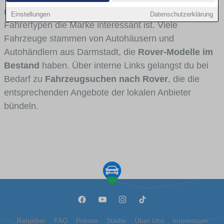
und Umlandverkehr zu sehen sind und für welche
Einstellungen
Datenschutzerklärung
Fahrertypen die Marke interessant ist. Viele
Fahrzeuge stammen von Autohäusern und
Autohändlern aus Darmstadt, die
Rover-Modelle im
Bestand
haben. Über interne Links gelangst du bei
Bedarf zu
Fahrzeugsuchen nach Rover
, die die
entsprechenden Angebote der lokalen Anbieter
bündeln.
Ratgeber
FAQ
Presse
Städte
Über Uns
Impressum