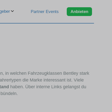
geber
Partner Events
Anbieten
en, in welchen Fahrzeugklassen Bentley stark
hrertypen die Marke interessant ist. Viele
tand
haben. Über interne Links gelangst du
 bündeln.